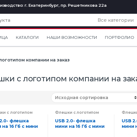
изводство: г. Екатеринбург, пр. Решетникова 22а
ИЦА
КАТАЛОГИ
НАШИ ВОЗМОЖНОСТИ
ПОРТФОЛИО
логотипом компании на заказ
ки с логотипом компании на зак
ки с логотипом
Флешки с логотипом
Флешки
нии на заказ
,
компании на заказ
,
компан
троника
Электроника
Электр
2.0- флешка
USB 2.0- флешка
USB 2
 на 16 Гб с мини
мини на 16 Гб с мини
мини н
ом
чипом
чипом