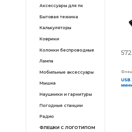
Аксессуары для пк
Бытовая техника
Калькуляторы
Коврики
Колонки беспроводные
572
Лампа
Флеш
Мобильные аксессуары
компа
Элек
USB 
Мышка
мини
чипо
Наушники и гарнитуры
кор
Погодные станции
Радио
ФЛЕШКИ С ЛОГОТИПОМ