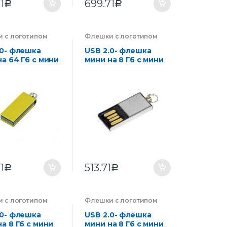
1
699.71
Р
Р
 с логотипом
Флешки с логотипом
ии на заказ
,
компании на заказ
,
оника
Электроника
.0- флешка
USB 2.0- флешка
а 64 Гб с мини
мини на 8 Гб с мини
 в цветном
чипом
се
1
513.71
Р
Р
 с логотипом
Флешки с логотипом
ии на заказ
,
компании на заказ
,
оника
Электроника
.0- флешка
USB 2.0- флешка
а 8 Гб с мини
мини на 8 Гб с мини