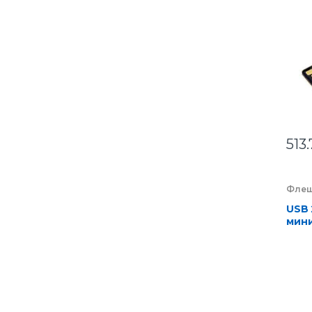
чип
513.
Флеш
компа
Элек
USB 
мини
чипо
кор