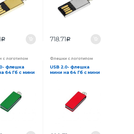
1
718.71
Р
Р
 с логотипом
Флешки с логотипом
ии на заказ
,
компании на заказ
,
оника
Электроника
.0- флешка
USB 2.0- флешка
а 64 Гб с мини
мини на 64 Гб с мини
 в цветном
чипом в цветном
се
корпусе