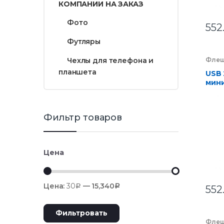
КОМПАНИИ НА ЗАКАЗ
Фото
552
Футляры
Чехлы для телефона и
Флеш
компа
планшета
Элек
USB 
мини
чипо
кор
Фильтр товаров
Цена
Цена:
30
—
15,340
Р
Р
552
Фильтровать
Флеш