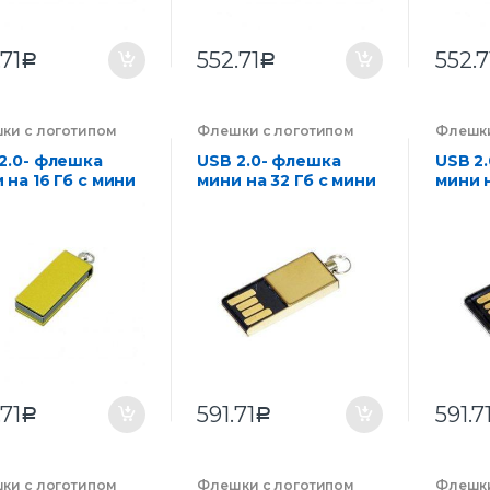
.71
552.71
552.7
Р
Р
ки с логотипом
Флешки с логотипом
Флешки
нии на заказ
,
компании на заказ
,
компан
троника
Электроника
Электр
2.0- флешка
USB 2.0- флешка
USB 2
 на 16 Гб с мини
мини на 32 Гб с мини
мини н
м в цветном
чипом
чипом
пусе
.71
591.71
591.7
Р
Р
ки с логотипом
Флешки с логотипом
Флешки