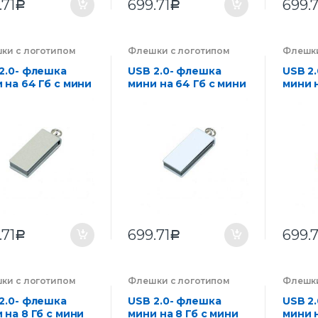
.71
699.71
699.7
Р
Р
ки с логотипом
Флешки с логотипом
Флешки
нии на заказ
,
компании на заказ
,
компан
троника
Электроника
Электр
2.0- флешка
USB 2.0- флешка
USB 2
 на 64 Гб с мини
мини на 64 Гб с мини
мини н
м в цветном
чипом в цветном
чипом
пусе
корпусе
корпу
.71
699.71
699.7
Р
Р
ки с логотипом
Флешки с логотипом
Флешки
нии на заказ
,
компании на заказ
,
компан
троника
Электроника
Электр
2.0- флешка
USB 2.0- флешка
USB 2
 на 8 Гб с мини
мини на 8 Гб с мини
мини н