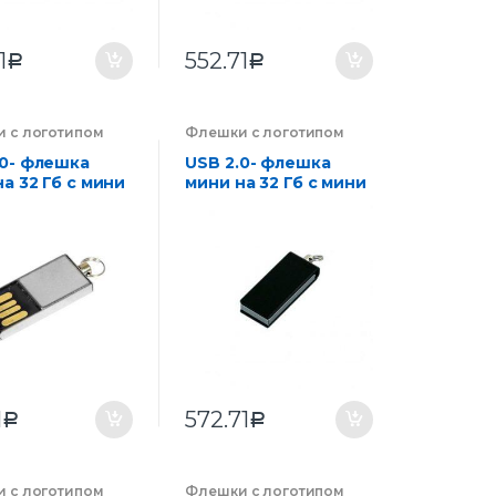
1
552.71
Р
Р
 с логотипом
Флешки с логотипом
ии на заказ
,
компании на заказ
,
оника
Электроника
.0- флешка
USB 2.0- флешка
а 32 Гб с мини
мини на 32 Гб с мини
чипом в цветном
корпусе
1
572.71
Р
Р
 с логотипом
Флешки с логотипом