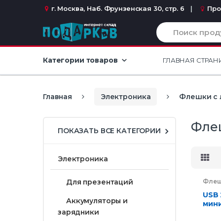
Перейти к навигации
перейти к содержанию
г. Москва, Наб. Фрунзенская 30, стр. 6
Про
И
с
к
а
Категории товаров
ГЛАВНАЯ СТРАН
т
ь
:
Главная
Электроника
Флешки с 
Флеш
ПОКАЗАТЬ ВСЕ КАТЕГОРИИ
Электроника
Флеш
Для презентаций
компа
Элек
USB 
Аккумуляторы и
мини
зарядники
чип