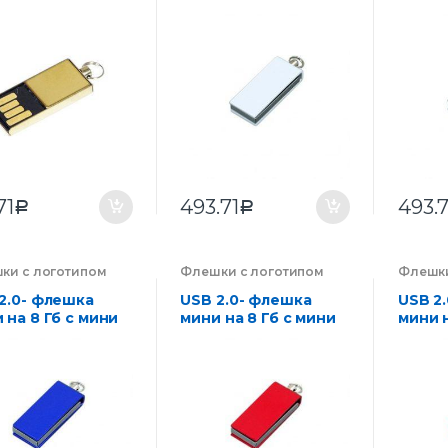
ом
чипом в цветном
чипом
корпусе
корпу
71
493.71
493.7
Р
Р
ки с логотипом
Флешки с логотипом
Флешки
нии на заказ
,
компании на заказ
,
компан
троника
Электроника
Электр
2.0- флешка
USB 2.0- флешка
USB 2
 на 8 Гб с мини
мини на 8 Гб с мини
мини н
м в цветном
чипом в цветном
чипом
пусе
корпусе
корпу