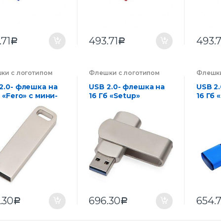
.71
493.71
493.7
Р
Р
ки с логотипом
Флешки с логотипом
Флешки
нии на заказ
,
компании на заказ
,
компан
троника
Электроника
Электр
2.0- флешка на
USB 2.0- флешка на
USB 2
б «Fero» с мини-
16 Гб «Setup»
16 Гб 
ом
колпа
.30
696.30
654.7
Р
Р