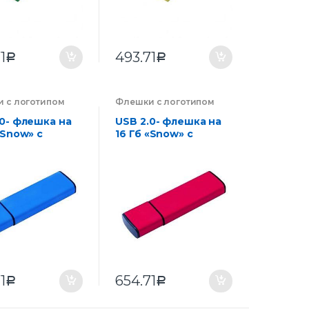
1
493.71
Р
Р
 с логотипом
Флешки с логотипом
ии на заказ
,
компании на заказ
,
оника
Электроника
.0- флешка на
USB 2.0- флешка на
«Snow» с
16 Гб «Snow» с
чком
колпачком
1
654.71
Р
Р