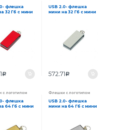
ии на заказ
,
компании на заказ
,
оника
Электроника
.0- флешка
USB 2.0- флешка
а 32 Гб с мини
мини на 32 Гб с мини
 в цветном
чипом в цветном
се
корпусе
1
572.71
Р
Р
 с логотипом
Флешки с логотипом
ии на заказ
,
компании на заказ
,
оника
Электроника
.0- флешка
USB 2.0- флешка
а 64 Гб с мини
мини на 64 Гб с мини
чипом