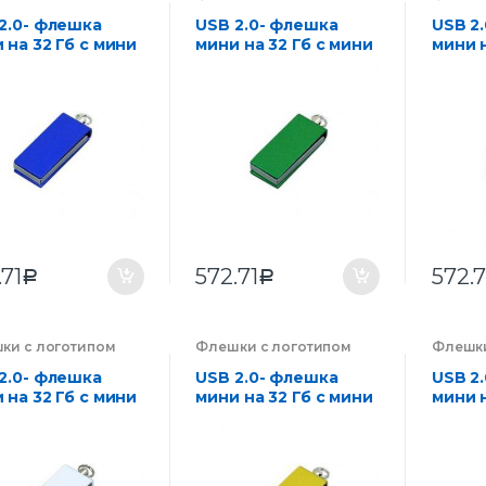
нии на заказ
,
компании на заказ
,
компан
троника
Электроника
Электр
2.0- флешка
USB 2.0- флешка
USB 2
 на 32 Гб с мини
мини на 32 Гб с мини
мини н
м в цветном
чипом в цветном
чипом
пусе
корпусе
корпу
.71
572.71
572.7
Р
Р
ки с логотипом
Флешки с логотипом
Флешки
нии на заказ
,
компании на заказ
,
компан
троника
Электроника
Электр
2.0- флешка
USB 2.0- флешка
USB 2
 на 32 Гб с мини
мини на 32 Гб с мини
мини н
м в цветном
чипом в цветном
чипом
пусе
корпусе