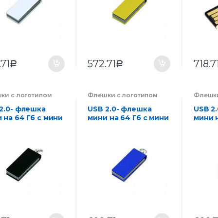
.71
572.71
718.7
Р
Р
ки с логотипом
Флешки с логотипом
Флешки
нии на заказ
,
компании на заказ
,
компан
троника
Электроника
Электр
2.0- флешка
USB 2.0- флешка
USB 2
 на 64 Гб с мини
мини на 64 Гб с мини
мини н
м в цветном
чипом в цветном
чипом
пусе
корпусе
корпу