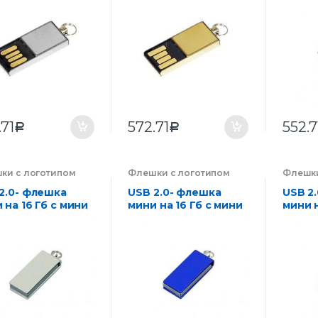
корпу
.71
572.71
552.7
Р
Р
ки с логотипом
Флешки с логотипом
Флешки
нии на заказ
,
компании на заказ
,
компан
троника
Электроника
Электр
2.0- флешка
USB 2.0- флешка
USB 2
 на 16 Гб с мини
мини на 16 Гб с мини
мини н
м в цветном
чипом в цветном
чипом
пусе
корпусе
корпу