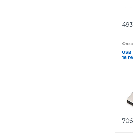
493
Флеш
компа
Элек
USB 
16 Г
чип
706