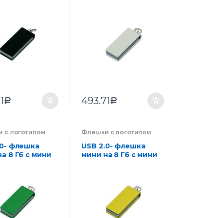
 в цветном
чипом в цветном
се
корпусе
1
493.71
Р
Р
 с логотипом
Флешки с логотипом
ии на заказ
,
компании на заказ
,
оника
Электроника
.0- флешка
USB 2.0- флешка
а 8 Гб с мини
мини на 8 Гб с мини
 в цветном
чипом в цветном
се
корпусе