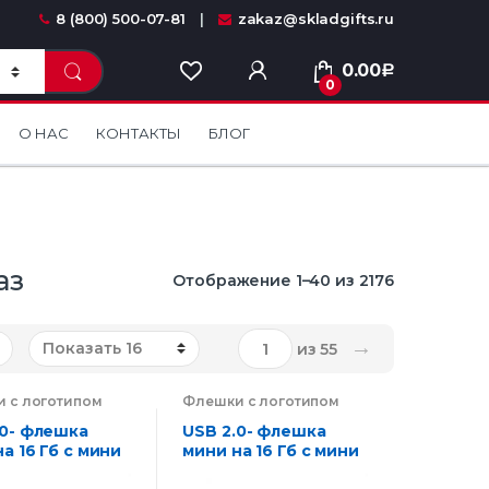
8 (800) 500-07-81
zakaz@skladgifts.ru
0.00
Р
0
О НАС
КОНТАКТЫ
БЛОГ
аз
Отображение 1–40 из 2176
→
из 55
 с логотипом
Флешки с логотипом
ии на заказ
,
компании на заказ
,
оника
Электроника
.0- флешка
USB 2.0- флешка
а 16 Гб с мини
мини на 16 Гб с мини
 в цветном
чипом в цветном