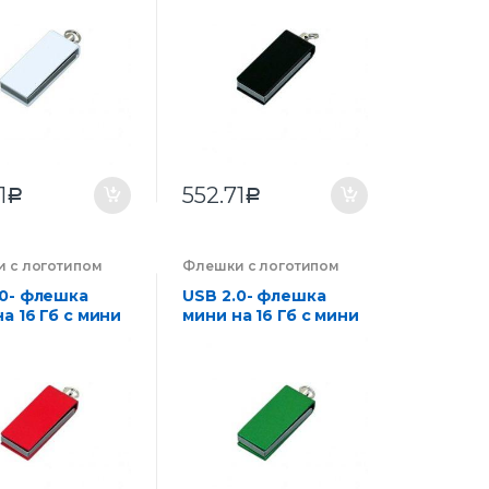
се
корпусе
1
552.71
Р
Р
 с логотипом
Флешки с логотипом
ии на заказ
,
компании на заказ
,
оника
Электроника
.0- флешка
USB 2.0- флешка
а 16 Гб с мини
мини на 16 Гб с мини
 в цветном
чипом в цветном
се
корпусе