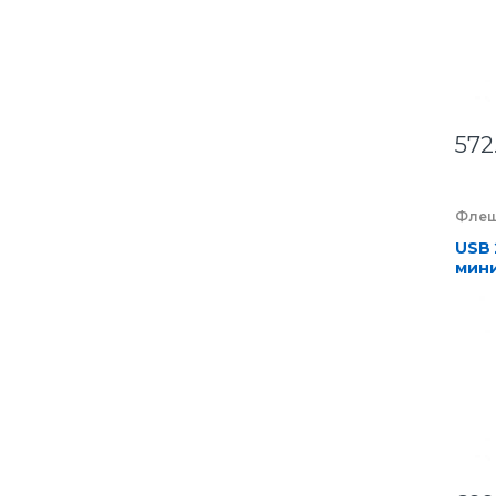
572
Флеш
компа
Элек
USB 
мини
чипо
кор