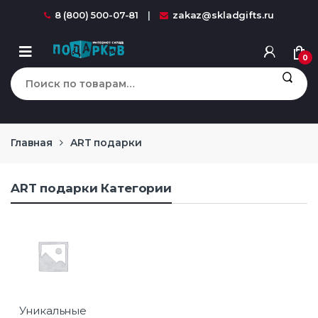
Перейти к навигации
перейти к содержанию
8 (800) 500-07-81
zakaz@skladgifts.ru
0
Искать:
Главная
ART подарки
ART подарки Категории
Уникальные