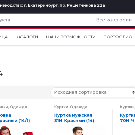
изводство: г. Екатеринбург, пр. Решетникова 22а
ИЦА
КАТАЛОГИ
НАШИ ВОЗМОЖНОСТИ
ПОРТФОЛИО
4
овки
,
Одежда
Куртки
,
Одежда
Куртки
овка
Куртка мужская
Куртк
расный (14/1)
31N_Красный (14)
70N_Ч