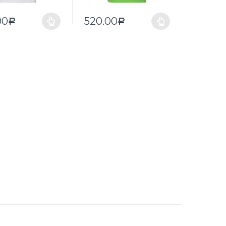
00
520.00
Р
Р