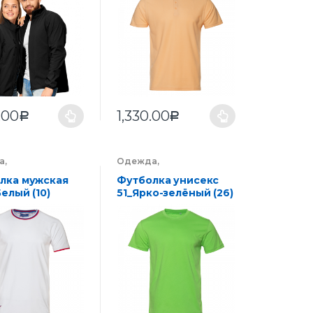
.00
1,330.00
Р
Р
а
,
Одежда
,
футболки
Промофутболки
лка мужская
Футболка унисекс
елый (10)
51_Ярко-зелёный (26)