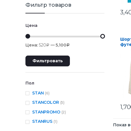
Фильтр товаров
3,4
Цена
Шор
футе
Цена:
520
—
5,100
Р
Р
Моло
Фильтровать
Пол
STAN
(6)
STANCOLOR
(5)
1,7
STANPROMO
(2)
STANRUS
(1)
Показ в