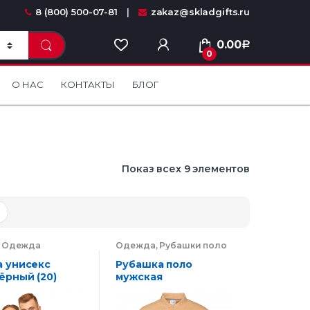
8 (800) 500-07-81
zakaz@skladgifts.ru
0.00
Р
0
О НАС
КОНТАКТЫ
БЛОГ
Показ всех 9 элементов
,
Одежда
Одежда
,
Рубашки поло
а унисекс
Рубашка поло
ёрный (20)
мужская
104_Бежевый (54)