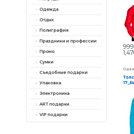
Одежда
Отдых
Полиграфия
Праздники и профессии
999
Промо
1,4
Сумки
Оде
Съедобные подарки
Толс
17_Б
Упаковка
Электроника
ART подарки
VIP подарки