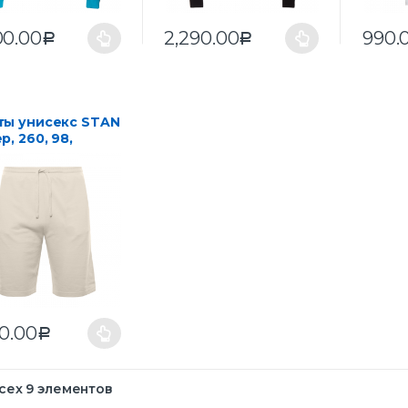
00.00
2,290.00
990.
Р
Р
ты унисекс STAN
р, 260, 98,
чный (11)
00.00
Р
сех 9 элементов