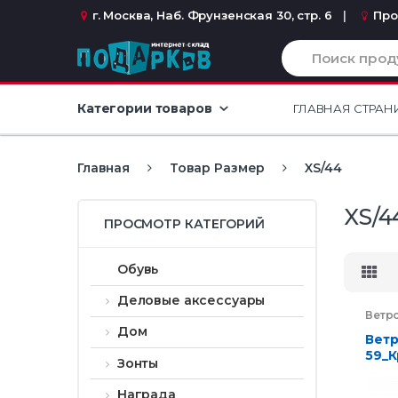
Перейти к навигации
перейти к содержанию
г. Москва, Наб. Фрунзенская 30, стр. 6
Про
И
с
к
а
Категории товаров
ГЛАВНАЯ СТРАН
т
ь
:
Главная
Товар Размер
XS/44
XS/4
ПРОСМОТР КАТЕГОРИЙ
Обувь
Деловые аксессуары
Ветр
Дом
Ветр
59_К
Зонты
Награда