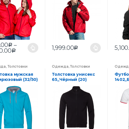
.00
–
Р
1,999.00
5,100
Р
70.00
Р
жда
,
Толстовки
Одежда
,
Толстовки
Одежд
Промо
товка мужская
Толстовка унисекс
Футбо
ирюзовый (32/50)
65_Чёрный (20)
1402_Б