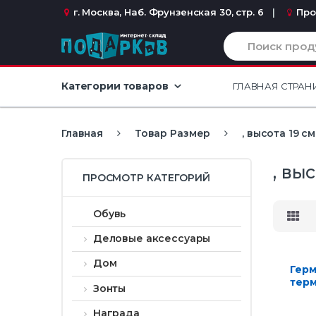
Перейти к навигации
перейти к содержанию
г. Москва, Наб. Фрунзенская 30, стр. 6
Про
И
с
к
а
Категории товаров
ГЛАВНАЯ СТРАН
т
ь
:
Главная
Товар Размер
, высота 19 см
, вы
ПРОСМОТР КАТЕГОРИЙ
Обувь
Деловые аксессуары
Дом
Герм
терм
Зонты
чер
Награда