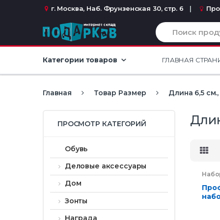
Перейти к навигации
перейти к содержанию
г. Москва, Наб. Фрунзенская 30, стр. 6
Про
И
с
к
а
Категории товаров
ГЛАВНАЯ СТРАН
т
ь
:
Главная
Товар Размер
Длина 6,5 см.
Длин
ПРОСМОТР КАТЕГОРИЙ
Обувь
Деловые аксессуары
Набо
Отды
Дом
сумк
Про
набо
Зонты
пре
Награда