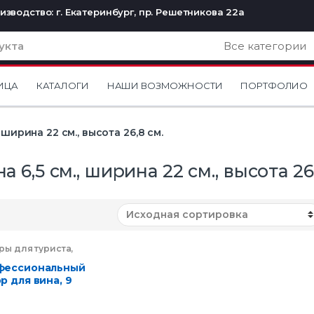
изводство: г. Екатеринбург, пр. Решетникова 22а
ИЦА
КАТАЛОГИ
НАШИ ВОЗМОЖНОСТИ
ПОРТФОЛИО
, ширина 22 см., высота 26,8 см.
а 6,5 см., ширина 22 см., высота 26
ры для туриста
,
х
,
Портфели и
и
,
Сумки
фессиональный
р для вина, 9
дметов