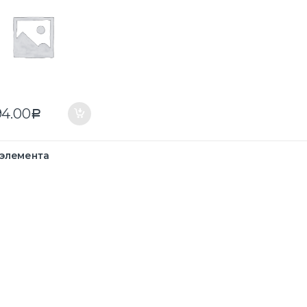
94.00
Р
 элемента