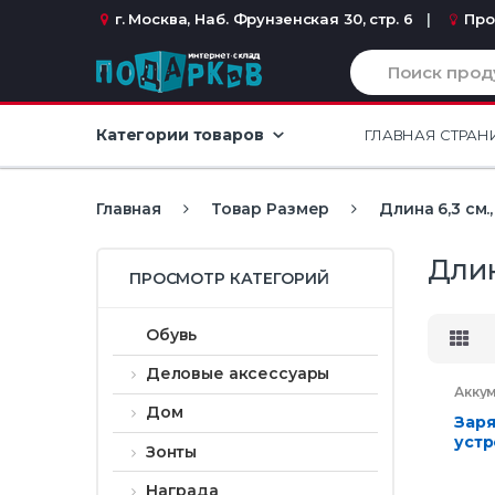
Перейти к навигации
перейти к содержанию
г. Москва, Наб. Фрунзенская 30, стр. 6
Про
И
с
к
а
Категории товаров
ГЛАВНАЯ СТРАН
т
ь
:
Главная
Товар Размер
Длина 6,3 см.,
Длин
ПРОСМОТР КАТЕГОРИЙ
Обувь
Деловые аксессуары
Акку
заря
Дом
аксе
Зар
Элек
устр
Зонты
mAh
Награда