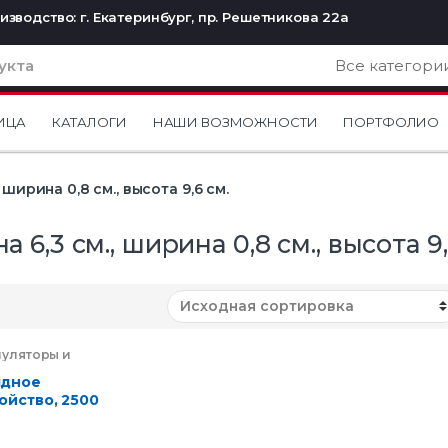
изводство: г. Екатеринбург, пр. Решетникова 22а
ИЦА
КАТАЛОГИ
НАШИ ВОЗМОЖНОСТИ
ПОРТФОЛИО
 ширина 0,8 см., высота 9,6 см.
а 6,3 см., ширина 0,8 см., высота 9,
муляторы и
дники
,
Мобильные
ссуары
,
ядное
троника
ойство, 2500