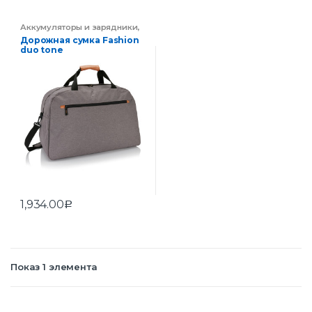
Аккумуляторы и зарядники
,
Промо
,
Эко-сувениры
,
Дорожная сумка Fashion
Электроника
duo tone
1,934.00
Р
Показ 1 элемента