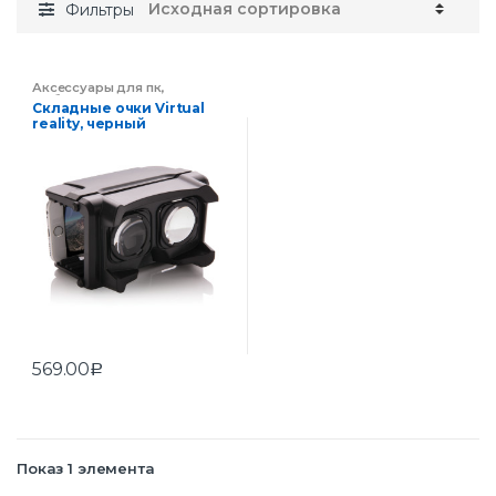
Фильтры
Аксессуары для пк
,
Мобильные аксессуары
,
Складные очки Virtual
Электроника
reality, черный
569.00
Р
Показ 1 элемента