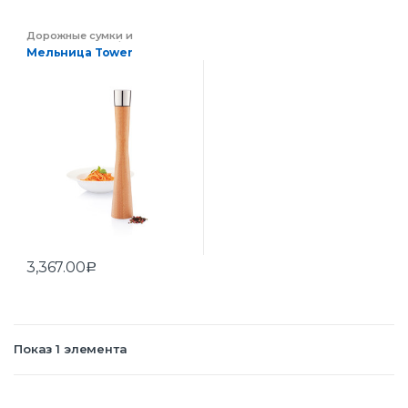
Дорожные сумки и
чемоданы
,
Портфели и
Мельница Tower
сумки
,
Сумки
3,367.00
Р
Показ 1 элемента