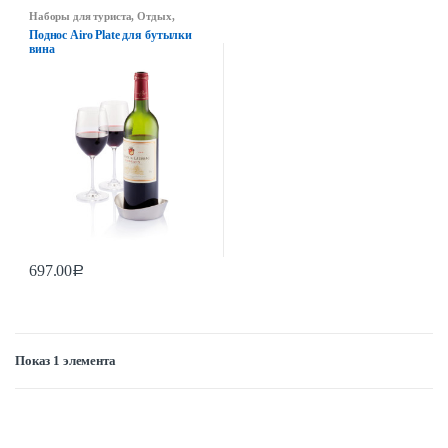
Наборы для туриста
,
Отдых
,
Портфели и сумки
,
Сумки
Поднос Airo Plate для бутылки
вина
697.00
Р
Показ 1 элемента