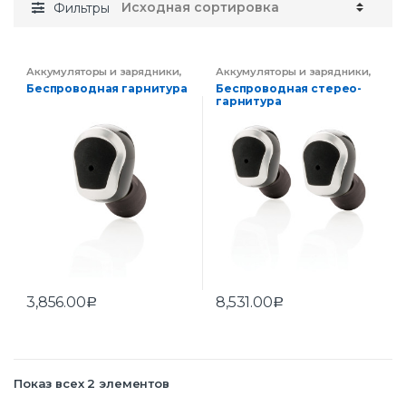
Фильтры
Аккумуляторы и зарядники
,
Аккумуляторы и зарядники
,
Мобильные аксессуары
,
Мобильные аксессуары
,
Беспроводная гарнитура
Беспроводная стерео-
Электроника
Электроника
гарнитура
3,856.00
8,531.00
Р
Р
Показ всех 2 элементов