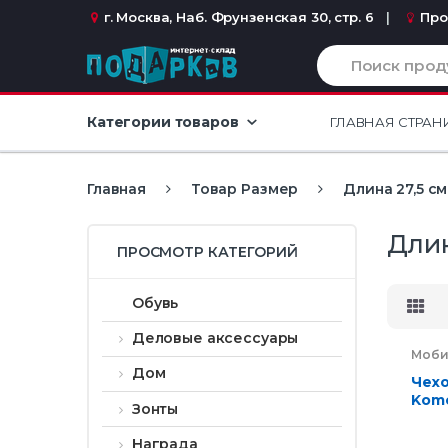
Перейти к навигации
перейти к содержанию
г. Москва, Наб. Фрунзенская 30, стр. 6
Про
И
с
к
а
Категории товаров
ГЛАВНАЯ СТРАН
т
ь
:
Главная
Товар Размер
Длина 27,5 см.
Длин
ПРОСМОТР КАТЕГОРИЙ
Обувь
Деловые аксессуары
Моби
Элек
Дом
Чехо
Komo
Зонты
Награда