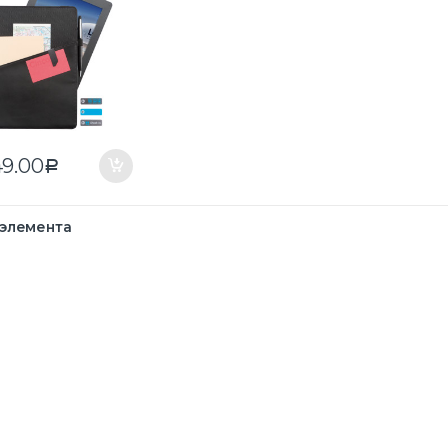
49.00
Р
 элемента