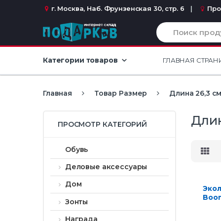
Перейти к навигации
перейти к содержанию
г. Москва, Наб. Фрунзенская 30, стр. 6
Про
И
с
к
а
Категории товаров
ГЛАВНАЯ СТРАН
т
ь
:
Главная
Товар Размер
Длина 26,3 см
Длин
ПРОСМОТР КАТЕГОРИЙ
Обувь
Деловые аксессуары
Дом
Экол
Boom
Зонты
чер
Награда