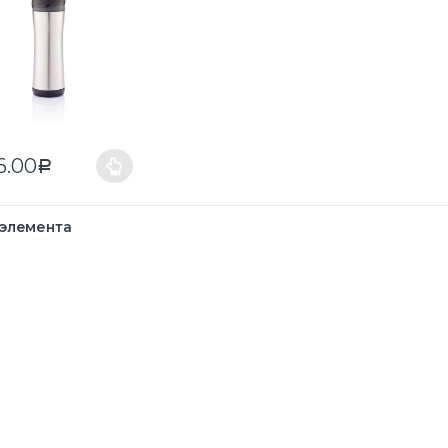
6.00
Р
 элемента