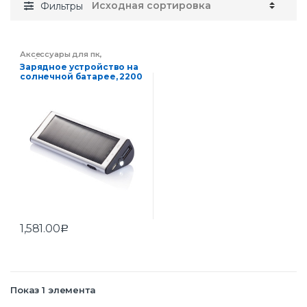
Фильтры
Аксессуары для пк
,
Мобильные аксессуары
,
Зарядное устройство на
Электроника
солнечной батарее, 2200
mAh
1,581.00
Р
Показ 1 элемента