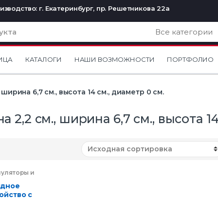
изводство: г. Екатеринбург, пр. Решетникова 22а
ИЦА
КАТАЛОГИ
НАШИ ВОЗМОЖНОСТИ
ПОРТФОЛИО
 ширина 6,7 см., высота 14 см., диаметр 0 см.
а 2,2 см., ширина 6,7 см., высота 14
муляторы и
дники
,
Мобильные
ссуары
,
ядное
троника
ойство с
тавкой для
фона, 7500 mAh