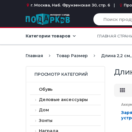
Перейти к навигации
перейти к содержанию
г. Москва, Наб. Фрунзенская 30, стр. 6
Про
И
с
к
а
Категории товаров
ГЛАВНАЯ СТРАН
т
ь
:
Главная
Товар Размер
Длина 2,2 см.,
Длин
ПРОСМОТР КАТЕГОРИЙ
Обувь
Деловые аксессуары
Акку
заря
Дом
аксе
Зар
Элек
устр
Зонты
подс
теле
Награда