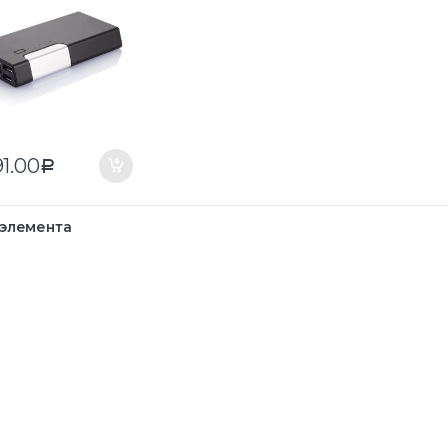
91.00
Р
 элемента