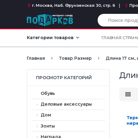
Перейти к навигации
перейти к содержанию
г. Москва, Наб. Фрунзенская 30, стр. 6
Про
И
с
к
а
Категории товаров
ГЛАВНАЯ СТРАН
т
ь
:
Главная
Товар Размер
Длина 17 см.,
Длин
ПРОСМОТР КАТЕГОРИЙ
Обувь
Деловые аксессуары
Дом
Терм
нер
Зонты
350 
Награда