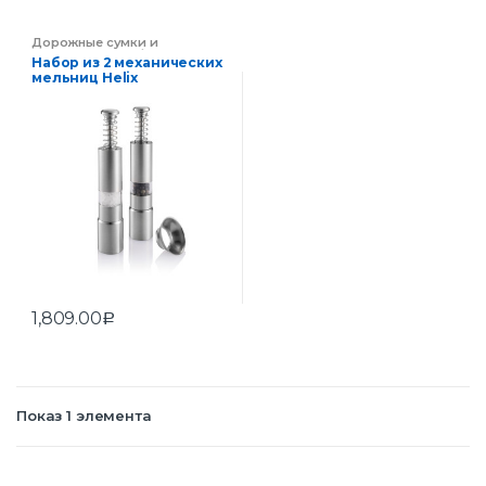
Дорожные сумки и
чемоданы
,
Портфели и
Набор из 2 механических
сумки
,
Сумки
мельниц Helix
1,809.00
Р
Показ 1 элемента