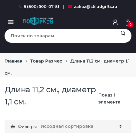
Перейти к навигации
перейти к содержанию
8 (800) 500-07-81
zakaz@skladgifts.ru
0
Искать:
Главная
Товар Размер
Длина 11,2 см., диаметр 1,1
см.
Длина 11,2 см., диаметр
Показ 1
1,1 см.
элемента
Фильтры