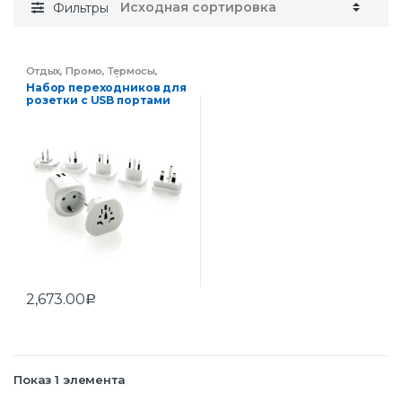
Фильтры
Отдых
,
Промо
,
Термосы,
термокружки и бутылки для
Набор переходников для
воды
,
Эко-сувениры
розетки с USB портами
2,673.00
Р
Показ 1 элемента