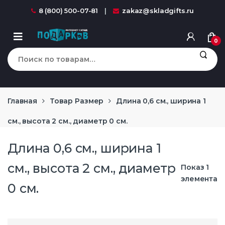
Перейти к навигации
перейти к содержанию
8 (800) 500-07-81
zakaz@skladgifts.ru
0
Искать:
Главная
Товар Размер
Длина 0,6 см., ширина 1
см., высота 2 см., диаметр 0 см.
Длина 0,6 см., ширина 1
см., высота 2 см., диаметр
Показ 1
элемента
0 см.