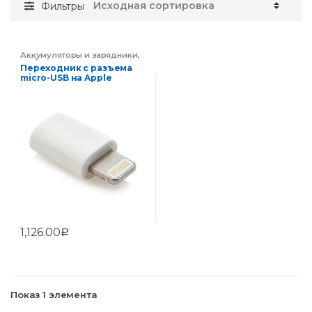
Фильтры
Аккумуляторы и зарядники
,
Мобильные аксессуары
,
Переходник с разъема
Электроника
micro-USB на Apple
Lightning
1,126.00
Р
Показ 1 элемента