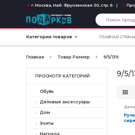
Перейти к навигации
перейти к содержанию
г. Москва, Наб. Фрунзенская 30, стр. 6
Про
И
с
к
а
Категории товаров
ГЛАВНАЯ СТРАН
т
ь
:
Главная
Товар Размер
9/5/139
9/5/
ПРОСМОТР КАТЕГОРИЙ
Обувь
Деловые аксессуары
Дело
Ручк
Дом
Ручк
сер
Зонты
Награда