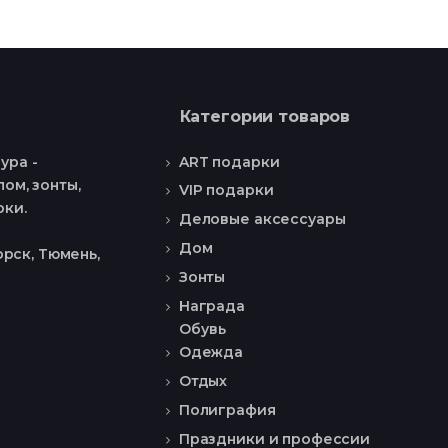
Категории товаров
ART подарки
ура -
ом, зонты,
VIP подарки
рки.
Деловые аксессуары
Дом
рск, Тюмень,
Зонты
Награда
Обувь
Одежда
Отдых
Полиграфия
Праздники и профессии