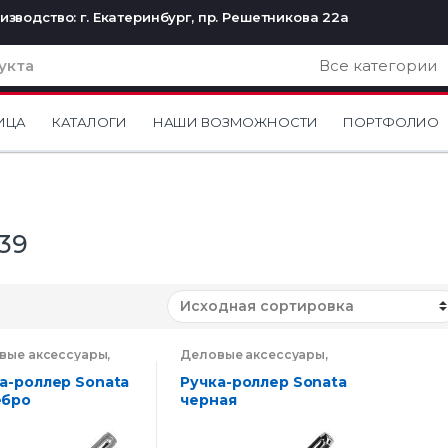
изводство: г. Екатеринбург, пр. Решетникова 22а
ИЦА
КАТАЛОГИ
НАШИ ВОЗМОЖНОСТИ
ПОРТФОЛИО
139
вые аксессуары
,
Деловые аксессуары
,
и
Ручки
а-роллер Sonata
Ручка-роллер Sonata
ебро
черная