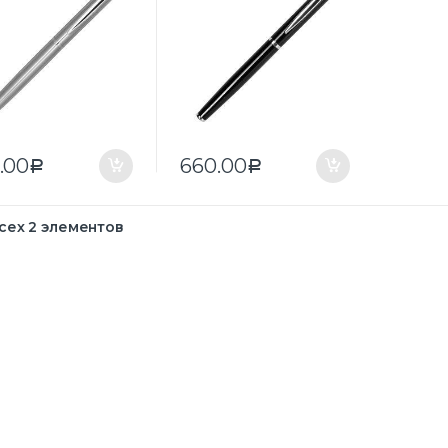
.00
660.00
Р
Р
сех 2 элементов