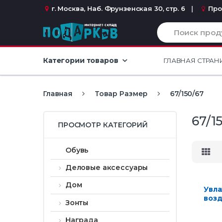
Перейти к навигации
перейти к содержанию
г. Москва, Наб. Фрунзенская 30, стр. 6
Про
И
с
к
а
Категории товаров
ГЛАВНАЯ СТРАН
т
ь
:
Главная
Товар Размер
67/150/67
67/1
ПРОСМОТР КАТЕГОРИЙ
Обувь
Деловые аксессуары
Дом
Увл
возд
Зонты
подс
Награда