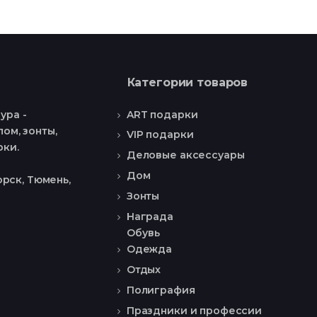
Категории товаров
ART подарки
ура -
ом, зонты,
VIP подарки
рки.
Деловые аксессуары
Дом
рск, Тюмень,
Зонты
Награда
Обувь
Одежда
Отдых
Полиграфия
Праздники и профессии