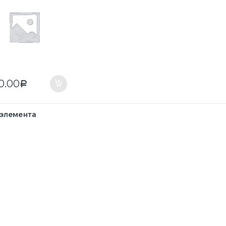
50.00
Р
 элемента