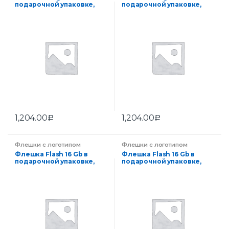
подарочной упаковке,
подарочной упаковке,
красная
серебряная
1,204.00
1,204.00
Р
Р
Флешки с логотипом
Флешки с логотипом
компании на заказ
,
компании на заказ
,
Флешка Flash 16 Gb в
Флешка Flash 16 Gb в
Электроника
Электроника
подарочной упаковке,
подарочной упаковке,
серебряная
серебряная