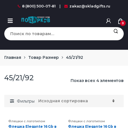
Перейти к навигации
перейти к содержанию
8 (800) 500-07-81
zakaz@skladgifts.ru
0
Искать:
Главная
Товар Размер
45/21/92
45/21/92
Показ всех 4 элементов
Фильтры
Флешки с логотипом
Флешки с логотипом
компании на заказ
,
компании на заказ
,
Флешка Elegante 16 Gb в
Флешка Elegante 16 Gb в
Электроника
Электроника