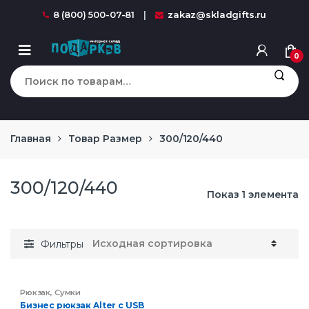
Перейти к навигации
перейти к содержанию
8 (800) 500-07-81
zakaz@skladgifts.ru
0
Искать:
Главная
Товар Размер
300/120/440
300/120/440
Показ 1 элемента
Фильтры
Рюкзак
,
Сумки
Бизнес рюкзак Alter с USB