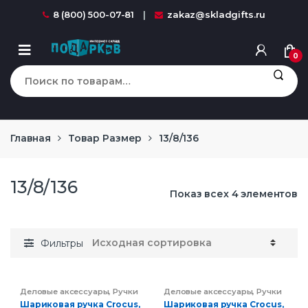
Перейти к навигации
перейти к содержанию
8 (800) 500-07-81
zakaz@skladgifts.ru
0
Искать:
Главная
Товар Размер
13/8/136
13/8/136
Показ всех 4 элементов
Фильтры
Деловые аксессуары
,
Ручки
Деловые аксессуары
,
Ручки
Шариковая ручка Crocus,
Шариковая ручка Crocus,