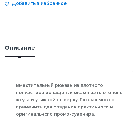
Добавить в избранное
е
с
т
в
о
Описание
Вместительный рюкзак из плотного
полиэстера оснащен лямками из плетеного
жгута и утяжкой по верху. Рюкзак можно
применить для создания практичного и
оригинального промо-сувенира.