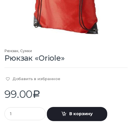
Рюкзак
,
Сумки
Рюкзак «Oriole»
Добавить в избранное
99.00
Р
К
В корзину
о
л
и
ч