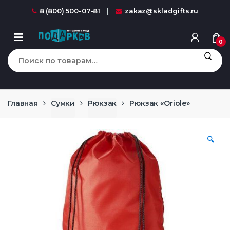
Перейти к навигации
перейти к содержанию
8 (800) 500-07-81
zakaz@skladgifts.ru
0
Искать:
Главная
Сумки
Рюкзак
Рюкзак «Oriole»
🔍