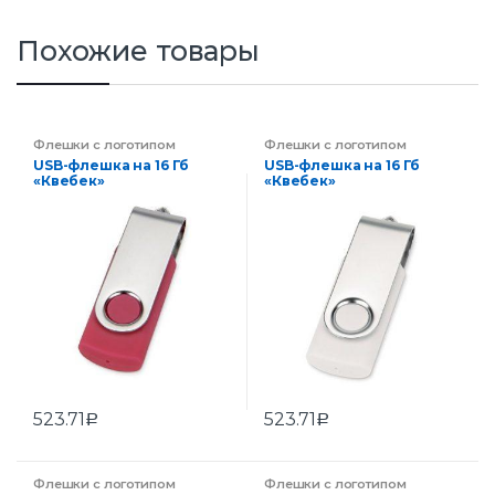
Похожие товары
Флешки с логотипом
Флешки с логотипом
компании на заказ
,
компании на заказ
,
USB-флешка на 16 Гб
USB-флешка на 16 Гб
Электроника
Электроника
«Квебек»
«Квебек»
523.71
523.71
Р
Р
Флешки с логотипом
Флешки с логотипом